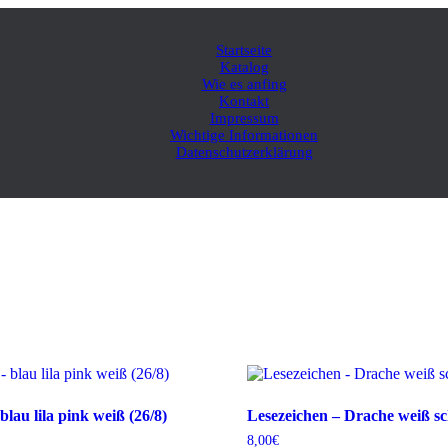
Startseite
Katalog
Wie es anfing
Kontakt
Impressum
Wichtige Informationen
Datenschutzerklärung
blau lila pink weiß (26/8)
Lesezeichen – Drache weiß sc
8,00
€