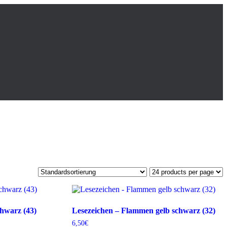
hwarz (43)
Lesezeichen – Flammen gelb schwarz (32)
6,50
€