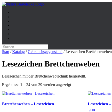
Zum
Inhalt
springen
Suche
nach:
Start
/
Katalog
/
Gebrauchsgegenstand
/ Lesezeichen Brettchenweben
Lesezeichen Brettchenweben
Lesezeichen mit der Brettchenwebtechnik hergestellt.
Ergebnisse 1 – 24 von 29 werden angezeigt
Brettchenweben – Lesezeichen
Lesezeichen – 
5,00
€