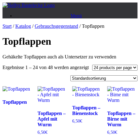
Zum
Inhalt
Menü
springen
Start
/
Katalog
/
Gebrauchsgegenstand
/ Topflappen
Topflappen
Gehäkelte Topflappen auch als Untersetzer zu verwenden
Ergebnisse 1 – 24 von 48 werden angezeigt
Topflappen
Topflappen –
Topflappen –
Bienenstock
Topflappen –
Apfel mit
Birne mit
6,50
€
Wurm
Wurm
6,50
€
6,50
€