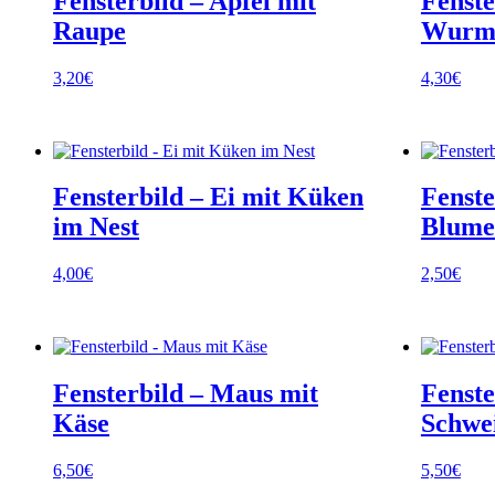
Fensterbild – Apfel mit
Fenste
Raupe
Wur
3,20
€
4,30
€
Fensterbild – Ei mit Küken
Fenste
im Nest
Blume
4,00
€
2,50
€
Fensterbild – Maus mit
Fenste
Käse
Schwe
6,50
€
5,50
€