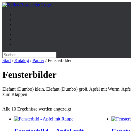
Zum
Inhalt
springen
Suche
nach:
Start
/
Katalog
/
Papier
/ Fensterbilder
Fensterbilder
Elefant (Dumbo) klein, Elefant (Dumbo) groß, Apfel mit Wurm, Apfel
zum Klappen
Alle 10 Ergebnisse werden angezeigt