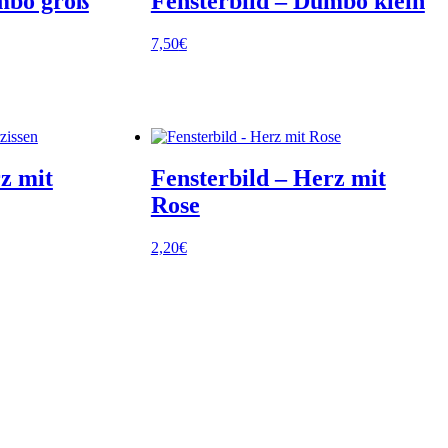
mbo groß
Fensterbild – Dumbo klein
7,50
€
z mit
Fensterbild – Herz mit
Rose
2,20
€