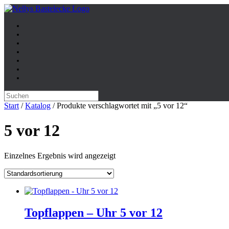
Zum
Inhalt
springen
Suche
nach:
Start
/
Katalog
/ Produkte verschlagwortet mit „5 vor 12“
5 vor 12
Einzelnes Ergebnis wird angezeigt
Topflappen – Uhr 5 vor 12