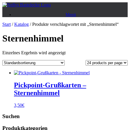
Zum
Inhalt
Menü
springen
Start
/
Katalog
/ Produkte verschlagwortet mit „Sternenhimmel“
Sternenhimmel
Einzelnes Ergebnis wird angezeigt
Pickpoint-Grußkarten –
Sternenhimmel
3,50
€
Suchen
Produktkategorien