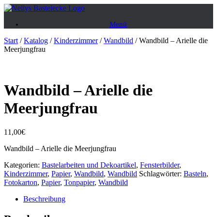
Zum
Inhalt
Menü
springen
Start
/
Katalog
/
Kinderzimmer
/
Wandbild
/ Wandbild – Arielle die
Meerjungfrau
Wandbild – Arielle die
Meerjungfrau
11,00
€
Wandbild – Arielle die Meerjungfrau
Kategorien:
Bastelarbeiten und Dekoartikel
,
Fensterbilder
,
Kinderzimmer
,
Papier
,
Wandbild
,
Wandbild
Schlagwörter:
Basteln
,
Fotokarton
,
Papier
,
Tonpapier
,
Wandbild
Beschreibung