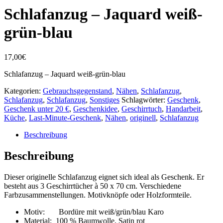
Schlafanzug – Jaquard weiß-
grün-blau
17,00
€
Schlafanzug – Jaquard weiß-grün-blau
Kategorien:
Gebrauchsgegenstand
,
Nähen
,
Schlafanzug
,
Schlafanzug
,
Schlafanzug
,
Sonstiges
Schlagwörter:
Geschenk
,
Geschenk unter 20 €
,
Geschenkidee
,
Geschirrtuch
,
Handarbeit
,
Küche
,
Last-Minute-Geschenk
,
Nähen
,
originell
,
Schlafanzug
Beschreibung
Beschreibung
Dieser originelle Schlafanzug eignet sich ideal als Geschenk. Er
besteht aus 3 Geschirrtücher à 50 x 70 cm. Verschiedene
Farbzusammenstellungen. Motivknöpfe oder Holzformteile.
Motiv: Bordüre mit weiß/grün/blau Karo
Material: 100 % Baumwolle, Satin rot