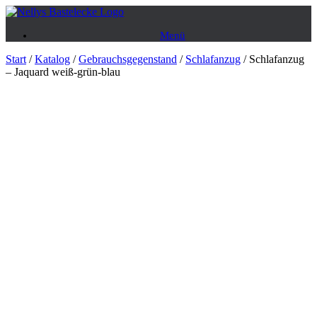
Zum
Inhalt
Menü
springen
Start
/
Katalog
/
Gebrauchsgegenstand
/
Schlafanzug
/ Schlafanzug
– Jaquard weiß-grün-blau