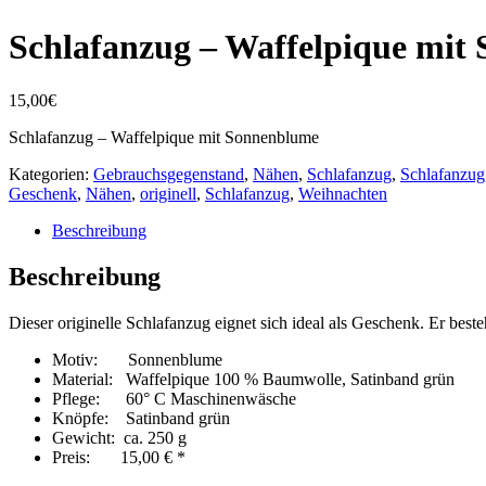
Schlafanzug – Waffelpique mit
15,00
€
Schlafanzug – Waffelpique mit Sonnenblume
Kategorien:
Gebrauchsgegenstand
,
Nähen
,
Schlafanzug
,
Schlafanzug
Geschenk
,
Nähen
,
originell
,
Schlafanzug
,
Weihnachten
Beschreibung
Beschreibung
Dieser originelle Schlafanzug eignet sich ideal als Geschenk. Er be
Motiv: Sonnenblume
Material: Waffelpique 100 % Baumwolle, Satinband grün
Pflege: 60° C Maschinenwäsche
Knöpfe: Satinband grün
Gewicht: ca. 250 g
Preis: 15,00 € *