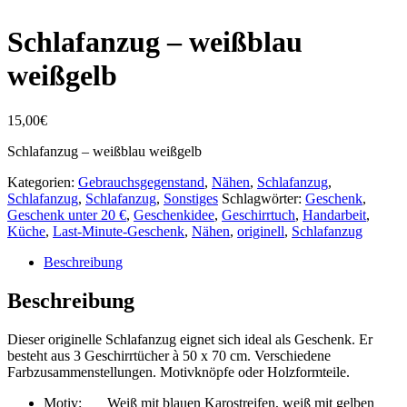
Schlafanzug – weißblau
weißgelb
15,00
€
Schlafanzug – weißblau weißgelb
Kategorien:
Gebrauchsgegenstand
,
Nähen
,
Schlafanzug
,
Schlafanzug
,
Schlafanzug
,
Sonstiges
Schlagwörter:
Geschenk
,
Geschenk unter 20 €
,
Geschenkidee
,
Geschirrtuch
,
Handarbeit
,
Küche
,
Last-Minute-Geschenk
,
Nähen
,
originell
,
Schlafanzug
Beschreibung
Beschreibung
Dieser originelle Schlafanzug eignet sich ideal als Geschenk. Er
besteht aus 3 Geschirrtücher à 50 x 70 cm. Verschiedene
Farbzusammenstellungen. Motivknöpfe oder Holzformteile.
Motiv: Weiß mit blauen Karostreifen, weiß mit gelben