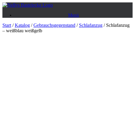
Zum
Inhalt
Menü
springen
Start
/
Katalog
/
Gebrauchsgegenstand
/
Schlafanzug
/ Schlafanzug
– weißblau weißgelb