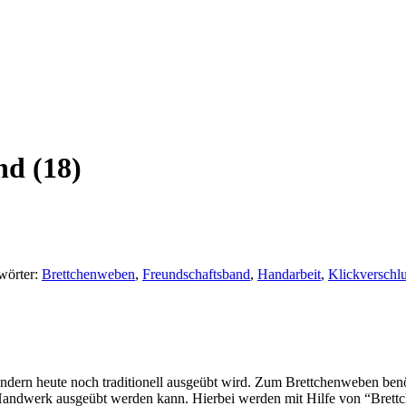
nd (18)
wörter:
Brettchenweben
,
Freundschaftsband
,
Handarbeit
,
Klickverschl
Ländern heute noch traditionell ausgeübt wird. Zum Brettchenweben ben
Handwerk ausgeübt werden kann. Hierbei werden mit Hilfe von “Brettche