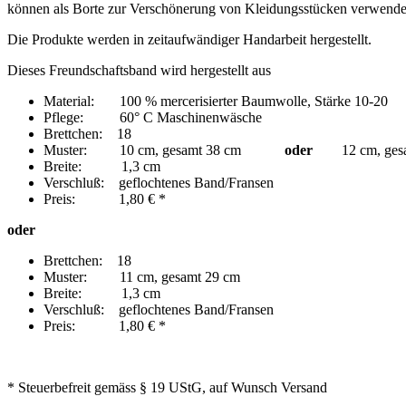
können als Borte zur Verschönerung von Kleidungsstücken verwendet w
Die Produkte werden in zeitaufwändiger Handarbeit hergestellt.
Dieses Freundschaftsband wird hergestellt aus
Material: 100 % mercerisierter Baumwolle, Stärke 10-20
Pflege: 60° C Maschinenwäsche
Brettchen: 18
Muster: 10 cm, gesamt 38 cm
oder
12 cm, gesa
Breite: 1,3 cm
Verschluß: geflochtenes Band/Fransen
Preis: 1,80 € *
oder
Brettchen: 18
Muster: 11 cm, gesamt 29 cm
Breite: 1,3 cm
Verschluß: geflochtenes Band/Fransen
Preis: 1,80 € *
* Steuerbefreit gemäss § 19 UStG, auf Wunsch Versand