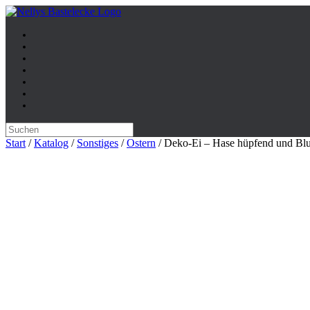
Zum
Inhalt
springen
Suche
nach:
Start
/
Katalog
/
Sonstiges
/
Ostern
/ Deko-Ei – Hase hüpfend und Bl