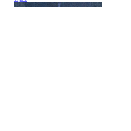
Deko-Ei – Gans
9,00
€
Suchen