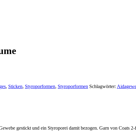
lume
ges
,
Sticken
,
Styroporformen
,
Styroporformen
Schlagwörter:
Aidagew
ewebe gestickt und ein Styroporei damit bezogen. Garn von Coats 2-fä