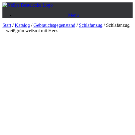
Zum
Inhalt
Menü
springen
Start
/
Katalog
/
Gebrauchsgegenstand
/
Schlafanzug
/ Schlafanzug
– weißgrün weißrot mit Herz