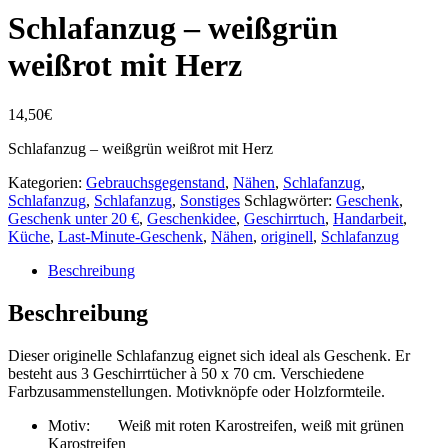
Schlafanzug – weißgrün
weißrot mit Herz
14,50
€
Schlafanzug – weißgrün weißrot mit Herz
Kategorien:
Gebrauchsgegenstand
,
Nähen
,
Schlafanzug
,
Schlafanzug
,
Schlafanzug
,
Sonstiges
Schlagwörter:
Geschenk
,
Geschenk unter 20 €
,
Geschenkidee
,
Geschirrtuch
,
Handarbeit
,
Küche
,
Last-Minute-Geschenk
,
Nähen
,
originell
,
Schlafanzug
Beschreibung
Beschreibung
Dieser originelle Schlafanzug eignet sich ideal als Geschenk. Er
besteht aus 3 Geschirrtücher à 50 x 70 cm. Verschiedene
Farbzusammenstellungen. Motivknöpfe oder Holzformteile.
Motiv: Weiß mit roten Karostreifen, weiß mit grünen
Karostreifen