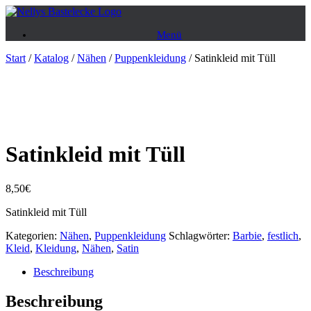
Zum
Inhalt
Menü
springen
Start
/
Katalog
/
Nähen
/
Puppenkleidung
/ Satinkleid mit Tüll
Satinkleid mit Tüll
8,50
€
Satinkleid mit Tüll
Kategorien:
Nähen
,
Puppenkleidung
Schlagwörter:
Barbie
,
festlich
,
Kleid
,
Kleidung
,
Nähen
,
Satin
Beschreibung
Beschreibung