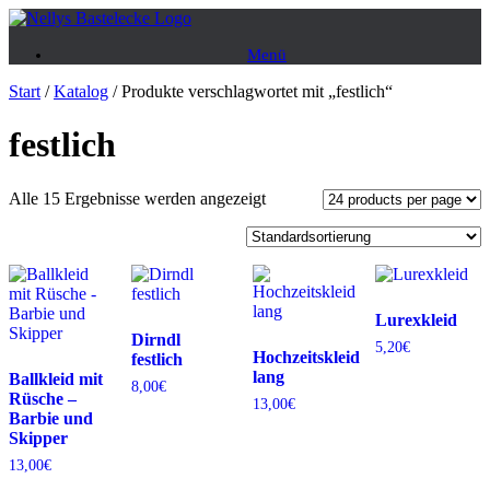
Zum
Inhalt
Menü
springen
Start
/
Katalog
/ Produkte verschlagwortet mit „festlich“
festlich
Alle 15 Ergebnisse werden angezeigt
Lurexkleid
Dirndl
5,20
€
Hochzeitskleid
festlich
lang
Ballkleid mit
8,00
€
Rüsche –
13,00
€
Barbie und
Skipper
13,00
€