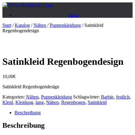
Zum
Inhalt
Menü
springen
Start
/
Katalog
/
Nähen
/
Puppenkleidung
/ Satinkleid
Regenbogendesign
Satinkleid Regenbogendesign
10,00
€
Satinkleid Regenbogendesign
Kategorien:
Nähen
,
Puppenkleidung
Schlagwörter:
Barbie
,
festlich
,
Kleid
,
Kleidung
,
lang
,
Nähen
,
Regenbogen
,
Satinkleid
Beschreibung
Beschreibung