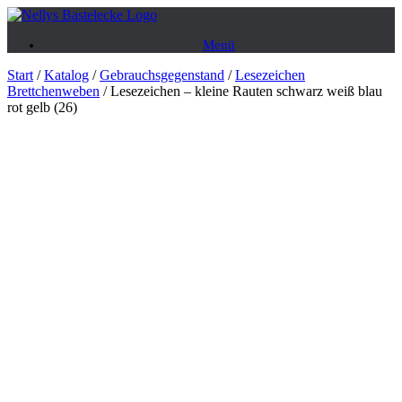
Zum
Inhalt
Menü
springen
Start
/
Katalog
/
Gebrauchsgegenstand
/
Lesezeichen
Brettchenweben
/ Lesezeichen – kleine Rauten schwarz weiß blau
rot gelb (26)