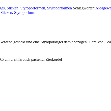
ges
,
Sticken
,
Styroporformen
,
Styroporformen
Schlagwörter:
Aidagew
,
Sticken
,
Styroporform
Gewebe gestickt und eine Styroporkugel damit bezogen. Garn von Coats
 cm breit farblich passend; Zierkordel