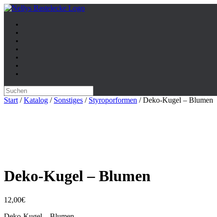
Zum
Inhalt
springen
Suche
nach:
Start
/
Katalog
/
Sonstiges
/
Styroporformen
/ Deko-Kugel – Blumen
Deko-Kugel – Blumen
12,00
€
Deko-Kugel – Blumen