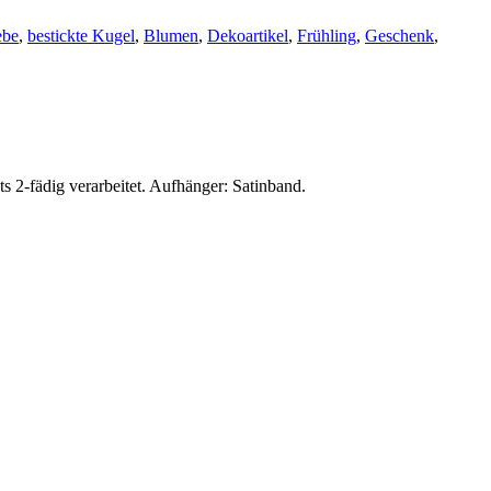
ebe
,
bestickte Kugel
,
Blumen
,
Dekoartikel
,
Frühling
,
Geschenk
,
 2-fädig verarbeitet. Aufhänger: Satinband.