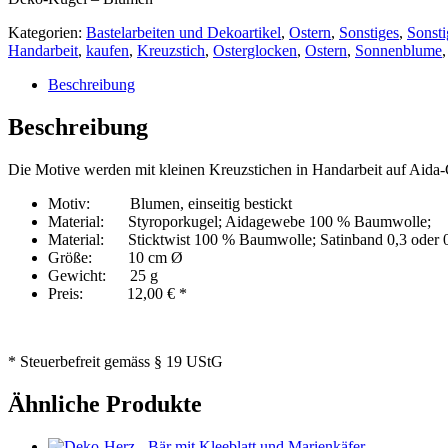
Kategorien:
Bastelarbeiten und Dekoartikel
,
Ostern
,
Sonstiges
,
Sonsti
Handarbeit
,
kaufen
,
Kreuzstich
,
Osterglocken
,
Ostern
,
Sonnenblume
Beschreibung
Beschreibung
Die Motive werden mit kleinen Kreuzstichen in Handarbeit auf Aida-
Motiv: Blumen, einseitig bestickt
Material: Styroporkugel; Aidagewebe 100 % Baumwolle;
Material: Sticktwist 100 % Baumwolle; Satinband 0,3 oder 0,5
Größe: 10 cm Ø
Gewicht: 25 g
Preis: 12,00 € *
* Steuerbefreit gemäss § 19 UStG
Ähnliche Produkte