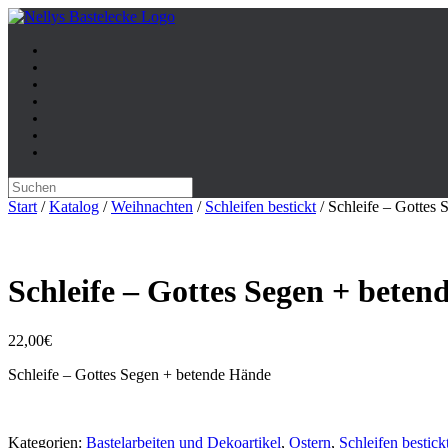
Zum
Inhalt
springen
Suche
nach:
Start
/
Katalog
/
Weihnachten
/
Schleifen bestickt
/ Schleife – Gottes
Schleife – Gottes Segen + bete
22,00
€
Schleife – Gottes Segen + betende Hände
Kategorien:
Bastelarbeiten und Dekoartikel
,
Ostern
,
Schleifen bestick