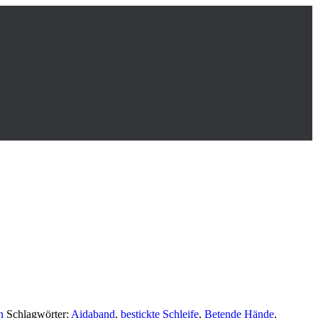
n
Schlagwörter:
Aidaband
,
bestickte Schleife
,
Betende Hände
,