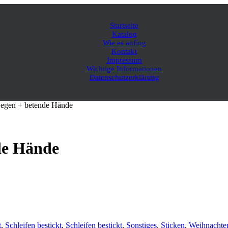
Startseite
Katalog
Wie es anfing
Kontakt
Impressum
Wichtige Informationen
Datenschutzerklärung
 Segen + betende Hände
nde Hände
t
,
Schleifen bestickt
,
Schleifen bestickt
,
Sonstiges
,
Sticken
,
Weihnachte