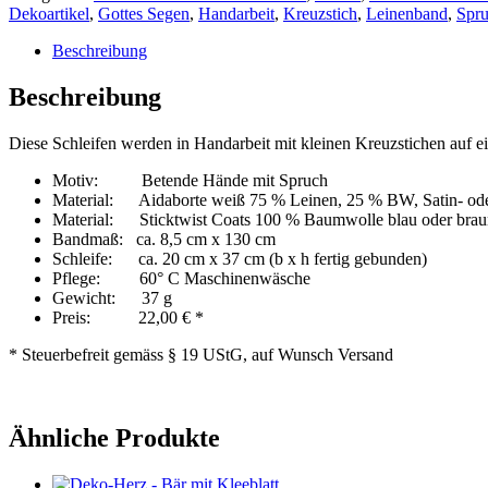
Dekoartikel
,
Gottes Segen
,
Handarbeit
,
Kreuzstich
,
Leinenband
,
Spr
Beschreibung
Beschreibung
Diese Schleifen werden in Handarbeit mit kleinen Kreuzstichen auf ei
Motiv: Betende Hände mit Spruch
Material: Aidaborte weiß 75 % Leinen, 25 % BW, Satin- oder
Material: Sticktwist Coats 100 % Baumwolle blau oder brau
Bandmaß: ca. 8,5 cm x 130 cm
Schleife: ca. 20 cm x 37 cm (b x h fertig gebunden)
Pflege: 60° C Maschinenwäsche
Gewicht: 37 g
Preis: 22,00 € *
* Steuerbefreit gemäss § 19 UStG, auf Wunsch Versand
Ähnliche Produkte