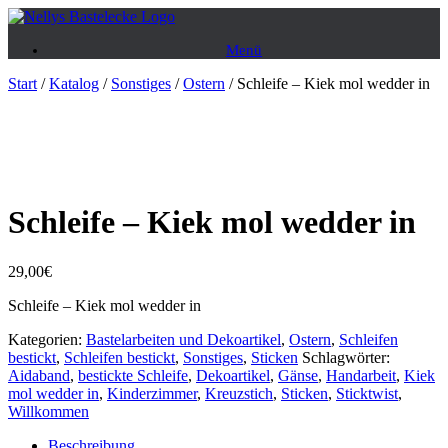
Zum
Inhalt
Menü
springen
Start
/
Katalog
/
Sonstiges
/
Ostern
/ Schleife – Kiek mol wedder in
Schleife – Kiek mol wedder in
29,00
€
Schleife – Kiek mol wedder in
Kategorien:
Bastelarbeiten und Dekoartikel
,
Ostern
,
Schleifen
bestickt
,
Schleifen bestickt
,
Sonstiges
,
Sticken
Schlagwörter:
Aidaband
,
bestickte Schleife
,
Dekoartikel
,
Gänse
,
Handarbeit
,
Kiek
mol wedder in
,
Kinderzimmer
,
Kreuzstich
,
Sticken
,
Sticktwist
,
Willkommen
Beschreibung