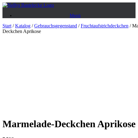
Zum
Inhalt
Menü
springen
Start
/
Katalog
/
Gebrauchsgegenstand
/
Fruchtaufstrichdeckchen
/ Ma
Deckchen Aprikose
Marmelade-Deckchen Aprikose