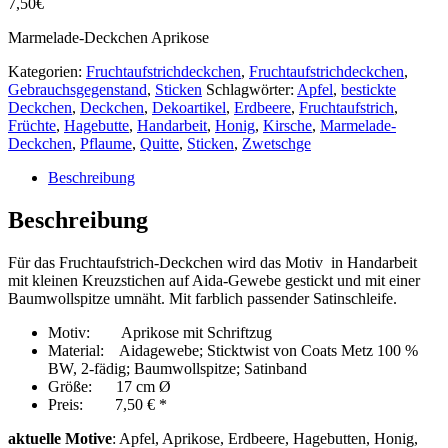
7,50
€
Marmelade-Deckchen Aprikose
Kategorien:
Fruchtaufstrichdeckchen
,
Fruchtaufstrichdeckchen
,
Gebrauchsgegenstand
,
Sticken
Schlagwörter:
Apfel
,
bestickte
Deckchen
,
Deckchen
,
Dekoartikel
,
Erdbeere
,
Fruchtaufstrich
,
Früchte
,
Hagebutte
,
Handarbeit
,
Honig
,
Kirsche
,
Marmelade-
Deckchen
,
Pflaume
,
Quitte
,
Sticken
,
Zwetschge
Beschreibung
Beschreibung
Für das Fruchtaufstrich-Deckchen wird das Motiv in Handarbeit
mit kleinen Kreuzstichen auf Aida-Gewebe gestickt und mit einer
Baumwollspitze umnäht. Mit farblich passender Satinschleife.
Motiv: Aprikose mit Schriftzug
Material: Aidagewebe; Sticktwist von Coats Metz 100 %
BW, 2-fädig; Baumwollspitze; Satinband
Größe: 17 cm Ø
Preis: 7,50 € *
aktuelle Motive
: Apfel, Aprikose, Erdbeere, Hagebutten, Honig,