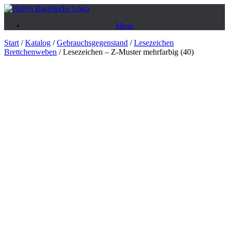
Zum
Inhalt
Menü
springen
Start
/
Katalog
/
Gebrauchsgegenstand
/
Lesezeichen
Brettchenweben
/ Lesezeichen – Z-Muster mehrfarbig (40)